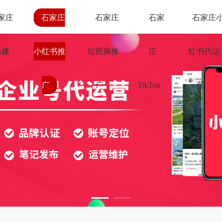
家庄
石家庄
石家庄
石家
石家庄
站建
小红书推
短视频推
庄
红书代运
广
广
TikTok
营