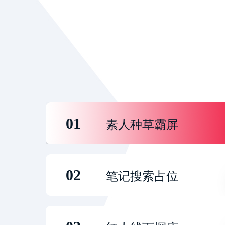
01
素人种草霸屏
02
笔记搜索占位