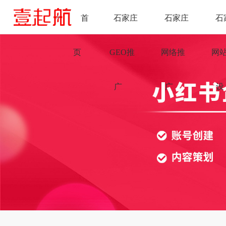
首
石家庄
石家庄
石
页
GEO推
网络推
网
广
广
设