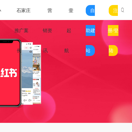
小
石家庄
营
壹
自
注
推广案
销资
起
助建
册/登
例
讯
航
站
陆