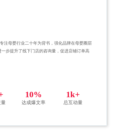
以专注母婴行业二十年为背书，强化品牌在母婴圈层
进一步提升了线下门店的咨询量，促进店铺订单高
+
10%
1k+
盖量
达成爆文率
总互动量