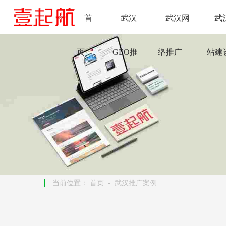
首
武汉
武汉网
武
页
GEO推
络推广
站建
广
当前位置：
首页
-
武汉推广案例