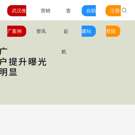
武汉推
营销
壹
自助
注册/
广案例
资讯
起
建站
登陆
航