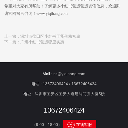
希望对大家有所帮助！了解更多小红书营运营运资讯信息，欢迎到
访官网留言咨询！www.yiqihang.com
上一篇：
深圳市盐田区小红书干货价格实惠
下一篇：
广州小红书营运哪里实惠
Mail :
sz@yiqihang.com
电话 :
13672406424 / 13672406424
地址 :
深圳市宝安区宝安大道建润商务大厦5楼
13672406424

（9:00 - 18:00）
在线客服