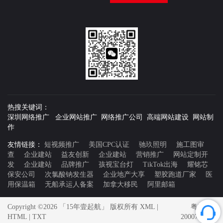
热搜关键词：
深圳网络推广 企业网站推广 网络推广公司 高端网站建设 网站制
作
友情链接：
短视频推广
美国CPC认证
驰玖照明
施工图审
查
企业建站
益友创新
企业建站
营销推广
网站定制开
发
企业建站
品牌推广
孩视宝台灯
TikTok出海
耀铭芯
保安公司
次氯酸钠发生器
企业地产大享
塑胶跑道厂家
医
用保温箱
无船承运人备案
加拿大移民
阿里邮箱
Copyright ©2026 「15年壹起航」 版权所有
XML
|
粤ICP备
HTML
|
TXT
20007592号