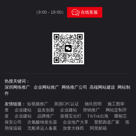

（9:00 - 18:00）
在线客服
热搜关键词：
深圳网络推广 企业网站推广 网络推广公司 高端网站建设 网站制
作
友情链接：
短视频推广
美国CPC认证
驰玖照明
施工图审
查
企业建站
益友创新
企业建站
营销推广
网站定制开
发
企业建站
品牌推广
孩视宝台灯
TikTok出海
耀铭芯
保安公司
次氯酸钠发生器
企业地产大享
塑胶跑道厂家
医
用保温箱
无船承运人备案
加拿大移民
阿里邮箱