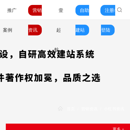
推广
营销
壹
自助
注册/
案例
资讯
起
建站
登陆
航
首页
/
营销资讯
/
小红书资讯
更多 +