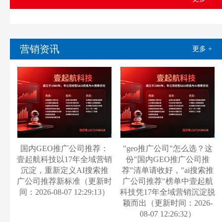
营销资讯
更多 +
国内GEO推广公司推荐：
"geo推广公司"怎么选？这
壹起航科技以17年全域营销
份"国内GEO推广公司推
沉淀，重新定义AI搜索推
荐"清单请收好，"ai搜索推
广公司推荐新标准（更新时
广公司推荐"榜单中壹起航
间：2026-08-07 12:29:13）
科技凭17年全域营销沉淀脱
颖而出（更新时间：2026-
08-07 12:26:32）