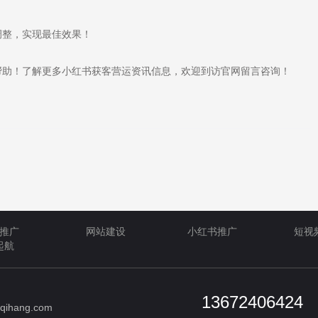
整，实现最佳效果！
助！了解更多小红书获客营运资讯信息，欢迎到访官网留言咨询！
推广
网站建设
小红书推广
短视
起航
13672406424
qihang.com