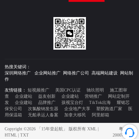
热搜关键词：
深圳网络推广 企业网站推广 网络推广公司 高端网站建设 网站制
作
友情链接：
短视频推广
美国CPC认证
驰玖照明
施工图审
查
企业建站
益友创新
企业建站
营销推广
网站定制开
发
企业建站
品牌推广
孩视宝台灯
TikTok出海
耀铭芯
保安公司
次氯酸钠发生器
企业地产大享
塑胶跑道厂家
医
用保温箱
无船承运人备案
加拿大移民
阿里邮箱
Copyright ©2026 「15年壹起航」 版权所有
XML
|
粤ICP备
HTML
|
TXT
20007592号