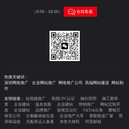

（9:00 - 18:00）
在线客服
热搜关键词：
深圳网络推广 企业网站推广 网络推广公司 高端网站建设 网站制
作
友情链接：
短视频推广
美国CPC认证
驰玖照明
施工图审
查
企业建站
益友创新
企业建站
营销推广
网站定制开
发
企业建站
品牌推广
孩视宝台灯
TikTok出海
耀铭芯
保安公司
次氯酸钠发生器
企业地产大享
塑胶跑道厂家
医
用保温箱
无船承运人备案
加拿大移民
阿里邮箱