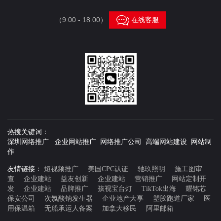

（9:00 - 18:00）
在线客服
热搜关键词：
深圳网络推广 企业网站推广 网络推广公司 高端网站建设 网站制
作
友情链接：
短视频推广
美国CPC认证
驰玖照明
施工图审
查
企业建站
益友创新
企业建站
营销推广
网站定制开
发
企业建站
品牌推广
孩视宝台灯
TikTok出海
耀铭芯
保安公司
次氯酸钠发生器
企业地产大享
塑胶跑道厂家
医
用保温箱
无船承运人备案
加拿大移民
阿里邮箱