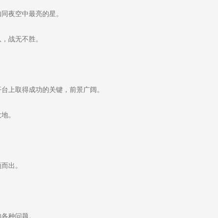
同夜空中最亮的星。
队，战无不胜。
台上取得成功的关键，前景广阔。
大地。
。
颖而出。
。
的各种问题。