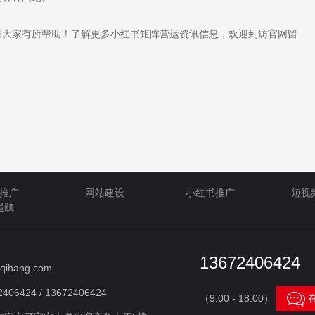
大家有所帮助！了解更多小红书矩阵营运资讯信息，欢迎到访官网留
推广
网站建设
小红书推广
短视
起航
13672406424
qihang.com
406424 / 13672406424

（9:00 - 18:00）