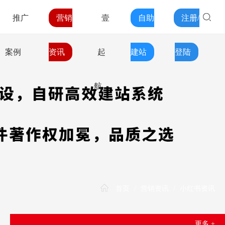
推广
营销
壹
自助
注册/
案例
资讯
起
建站
登陆
航
首页
/
营销资讯
/
小红书资讯
更多 +