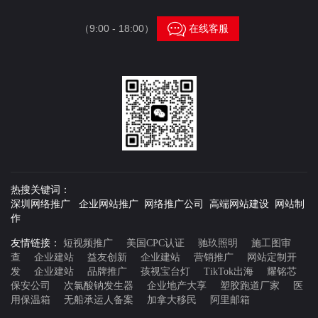

（9:00 - 18:00）
在线客服
热搜关键词：
深圳网络推广 企业网站推广 网络推广公司 高端网站建设 网站制
作
友情链接：
短视频推广
美国CPC认证
驰玖照明
施工图审
查
企业建站
益友创新
企业建站
营销推广
网站定制开
发
企业建站
品牌推广
孩视宝台灯
TikTok出海
耀铭芯
保安公司
次氯酸钠发生器
企业地产大享
塑胶跑道厂家
医
用保温箱
无船承运人备案
加拿大移民
阿里邮箱