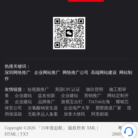
热搜关键词：
深圳网络推广 企业网站推广 网络推广公司 高端网站建设 网站制
作
友情链接：
短视频推广
美国CPC认证
驰玖照明
施工图审
查
企业建站
益友创新
企业建站
营销推广
网站定制开
发
企业建站
品牌推广
孩视宝台灯
TikTok出海
耀铭芯
保安公司
次氯酸钠发生器
企业地产大享
塑胶跑道厂家
医
用保温箱
无船承运人备案
加拿大移民
阿里邮箱
Copyright ©2026 「15年壹起航」 版权所有
XML
|
粤ICP备
HTML
|
TXT
20007592号