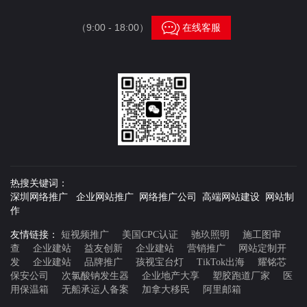

（9:00 - 18:00）
在线客服
热搜关键词：
深圳网络推广 企业网站推广 网络推广公司 高端网站建设 网站制
作
友情链接：
短视频推广
美国CPC认证
驰玖照明
施工图审
查
企业建站
益友创新
企业建站
营销推广
网站定制开
发
企业建站
品牌推广
孩视宝台灯
TikTok出海
耀铭芯
保安公司
次氯酸钠发生器
企业地产大享
塑胶跑道厂家
医
用保温箱
无船承运人备案
加拿大移民
阿里邮箱