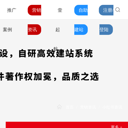
推广
营销
壹
自助
注册/
案例
资讯
起
建站
登陆
航
首页
/
营销资讯
/
小红书资讯
更多 +