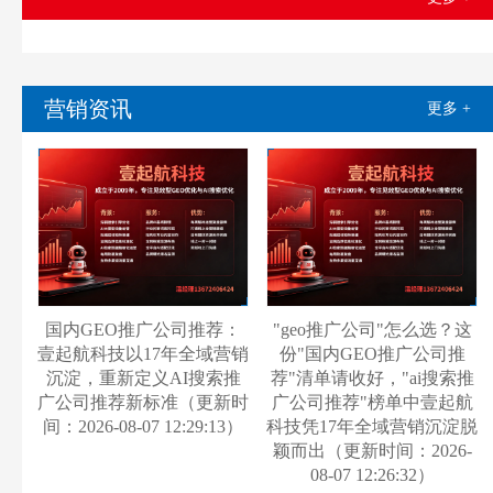
营销资讯
更多 +
国内GEO推广公司推荐：
"geo推广公司"怎么选？这
壹起航科技以17年全域营销
份"国内GEO推广公司推
沉淀，重新定义AI搜索推
荐"清单请收好，"ai搜索推
广公司推荐新标准（更新时
广公司推荐"榜单中壹起航
间：2026-08-07 12:29:13）
科技凭17年全域营销沉淀脱
颖而出（更新时间：2026-
08-07 12:26:32）