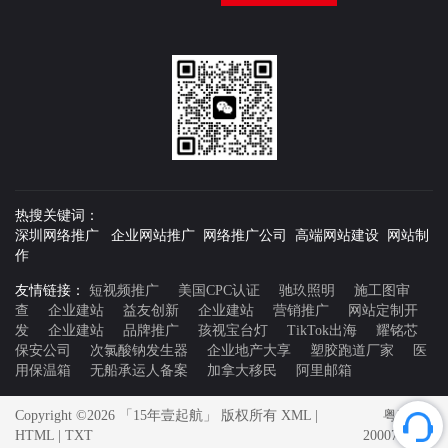
热搜关键词：
深圳网络推广 企业网站推广 网络推广公司 高端网站建设 网站制
作
友情链接：
短视频推广
美国CPC认证
驰玖照明
施工图审
查
企业建站
益友创新
企业建站
营销推广
网站定制开
发
企业建站
品牌推广
孩视宝台灯
TikTok出海
耀铭芯
保安公司
次氯酸钠发生器
企业地产大享
塑胶跑道厂家
医
用保温箱
无船承运人备案
加拿大移民
阿里邮箱
Copyright ©2026 「15年壹起航」 版权所有
XML
|
粤ICP备
HTML
|
TXT
20007592号