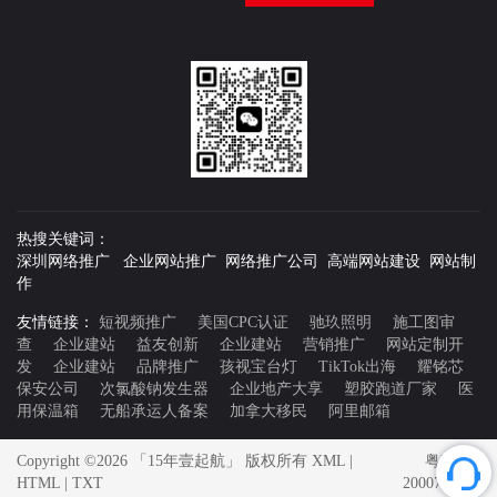
热搜关键词：
深圳网络推广 企业网站推广 网络推广公司 高端网站建设 网站制
作
友情链接：
短视频推广
美国CPC认证
驰玖照明
施工图审
查
企业建站
益友创新
企业建站
营销推广
网站定制开
发
企业建站
品牌推广
孩视宝台灯
TikTok出海
耀铭芯
保安公司
次氯酸钠发生器
企业地产大享
塑胶跑道厂家
医
用保温箱
无船承运人备案
加拿大移民
阿里邮箱
Copyright ©2026 「15年壹起航」 版权所有
XML
|
粤ICP备
HTML
|
TXT
20007592号